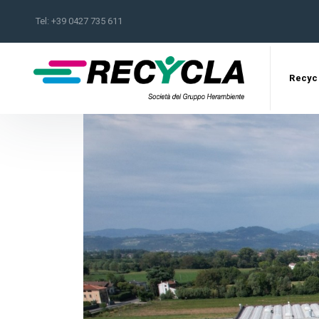
Tel:
+39 0427 735 611
Recyc