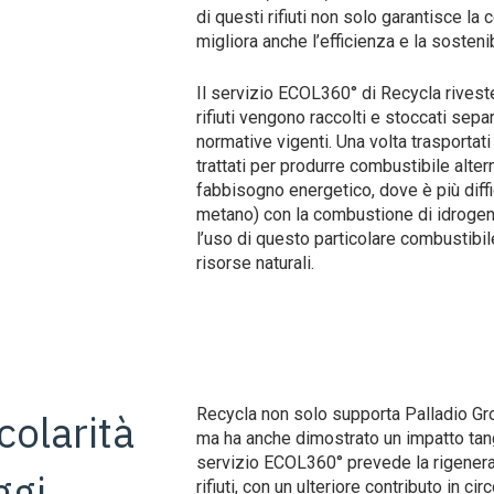
di questi rifiuti non solo garantisce la
migliora anche l’efficienza e la sostenib
Il servizio ECOL360° di Recycla rivest
rifiuti vengono raccolti e stoccati sepa
normative vigenti. Una volta trasportati
trattati per produrre combustibile altern
fabbisogno energetico, dove è più diffic
metano) con la combustione di idrogeno o
l’uso di questo particolare combustibile
risorse naturali.
Recycla non solo supporta Palladio Gro
colarità
ma ha anche dimostrato un impatto tangi
servizio ECOL360° prevede la rigenerazio
ggi
rifiuti, con un ulteriore contributo in ci