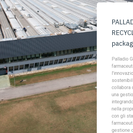
PALLA
RECYCLA
packagi
Palladio G
farmaceuti
l'innovazi
sostenibil
collabora 
una gestion
integrando 
nella propr
con gli st
farmaceuti
gestione de