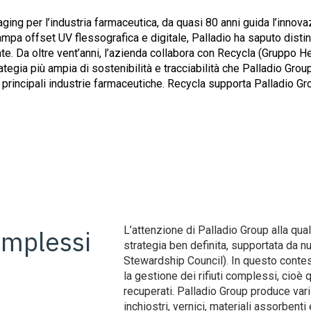
ging per l’industria farmaceutica, da quasi 80 anni guida l’innova
ampa offset UV flessografica e digitale, Palladio ha saputo disti
e. Da oltre vent’anni, l’azienda collabora con Recycla (Gruppo He
rategia più ampia di sostenibilità e tracciabilità che Palladio Grou
principali industrie farmaceutiche. Recycla supporta Palladio Group
L’attenzione di Palladio Group alla qual
complessi
strategia ben definita, supportata da nu
Stewardship Council). In questo contes
la gestione dei rifiuti complessi, cio
recuperati. Palladio Group produce vari t
inchiostri, vernici, materiali assorbent